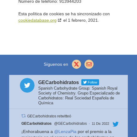
Número de teléfono: 913944203
Esta política de cookies se ha sincronizado con
cookiedatabase.org
el 1 febrero, 2021.
Síguenos en
GECarbohidratos
Follow
Spanish Carbohydrate Group: Spanish Royal
Society of Chemistry. Grupo Especializado de
Carbohidratos: Real Sociedad Española de
Química
GECarbohidratos retwitteó
Avatar
GECarbohidratos
@GECarbohidratos
·
11 Dic 2022
¡Enhorabuena a
@LenzaPia
por el premio a la