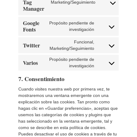
Tag
wordpress
Marketing/Seguimiento
Consent
Manager
to
service
Google
Propósito pendiente de
google-
Fonts
Consent
investigación
tag-
to
manager
service
Funcional,
Twitter
Consent
google-
Marketing/Seguimiento
to
fonts
Propósito pendiente de
service
Varios
Consent
investigación
twitter
to
7. Consentimiento
service
varios
Cuando visites nuestra web por primera vez, te
mostraremos una ventana emergente con una
explicación sobre las cookies. Tan pronto como
hagas clic en «Guardar preferencias», aceptas que
usemos las categorías de cookies y plugins que
has seleccionado en la ventana emergente, tal y
como se describe en esta política de cookies.
Puedes desactivar el uso de cookies a través de tu