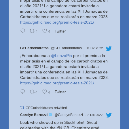
mejor tesis en el campo de los carbohidratos en
el año 2021! La ganadora estará invitada a
impartir una conferencia en las XIII Jornadas de
Carbohidratos que se realizarán en marzo 2023.
https://gehic.rseq.org/premio-tesis-2021/
4
4
Twitter
Avatar
GECarbohidratos
@GECarbohidratos
·
11 Dic 2022
¡Enhorabuena a
@LenzaPia
por el premio a la
mejor tesis en el campo de los carbohidratos en
el año 2021! La ganadora estará invitada a
impartir una conferencia en las XIII Jornadas de
Carbohidratos que se realizarán en marzo 2023.
https://gehic.rseq.org/premio-tesis-2021/
4
4
Twitter
GECarbohidratos retwitteó
Avatar
Carolyn Bertozzi
@CarolynBertozzi
·
8 Dic 2022
Look who showed up in Stockholm!! Great
celebrating with the ⁦@UCB_Chemistry⁩ grad