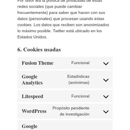
Por favor lea la política de privacidad de estas
redes sociales (que puede cambiar
frecuentemente) para saber que hacen con sus
datos (personales) que procesan usando estas
cookies. Los datos que reciben son anonimizados
lo máximo posible. Twitter está ubicado en los
Estados Unidos.
6. Cookies usadas
Fusion Theme
Funcional
Consent
to
Google
Estadísticas
service
Analytics
Consent
(anónimas)
fusion-
to
theme
service
Litespeed
Funcional
Consent
google-
to
analytics
Propósito pendiente
WordPress
service
Consent
de investigación
litespeed
to
Google
service