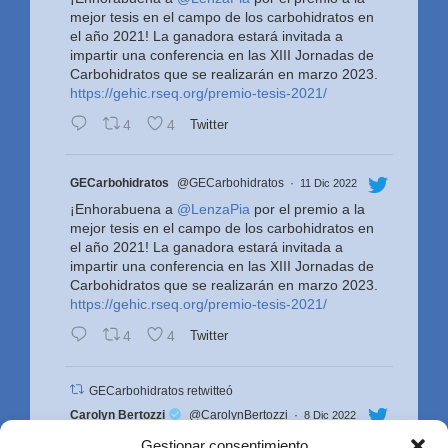
mejor tesis en el campo de los carbohidratos en
el año 2021! La ganadora estará invitada a
impartir una conferencia en las XIII Jornadas de
Carbohidratos que se realizarán en marzo 2023.
https://gehic.rseq.org/premio-tesis-2021/
4
4
Twitter
Avatar
GECarbohidratos
@GECarbohidratos
·
11 Dic 2022
¡Enhorabuena a
@LenzaPia
por el premio a la
mejor tesis en el campo de los carbohidratos en
el año 2021! La ganadora estará invitada a
impartir una conferencia en las XIII Jornadas de
Carbohidratos que se realizarán en marzo 2023.
https://gehic.rseq.org/premio-tesis-2021/
4
4
Twitter
GECarbohidratos retwitteó
Avatar
Carolyn Bertozzi
@CarolynBertozzi
·
8 Dic 2022
Look who showed up in Stockholm!! Great
Gestionar consentimiento