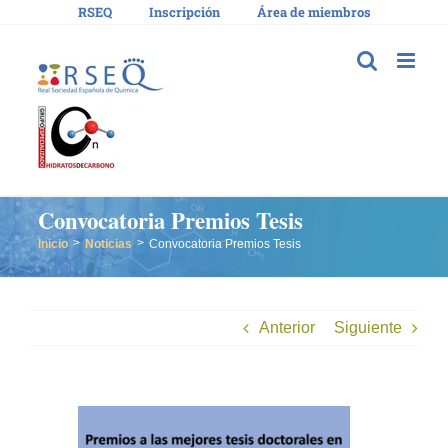
Saltar
RSEQ
Inscripción
Área de miembros
al
contenido
Convocatoria Premios Tesis
Inicio
Noticias
Convocatoria Premios Tesis
Anterior
Siguiente
Ver
imagen