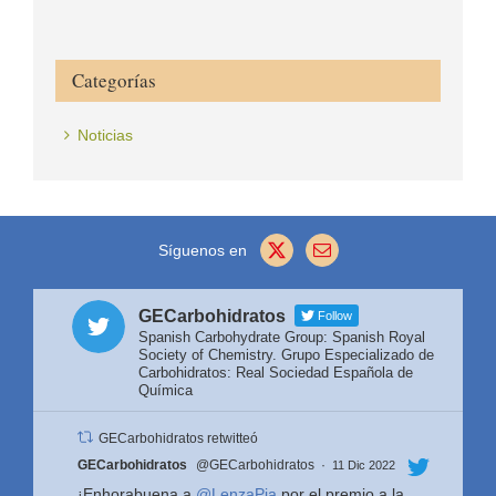
Categorías
Noticias
Síguenos en
GECarbohidratos
Follow
Spanish Carbohydrate Group: Spanish Royal
Society of Chemistry. Grupo Especializado de
Carbohidratos: Real Sociedad Española de
Química
GECarbohidratos retwitteó
Avatar
GECarbohidratos
@GECarbohidratos
·
11 Dic 2022
¡Enhorabuena a
@LenzaPia
por el premio a la