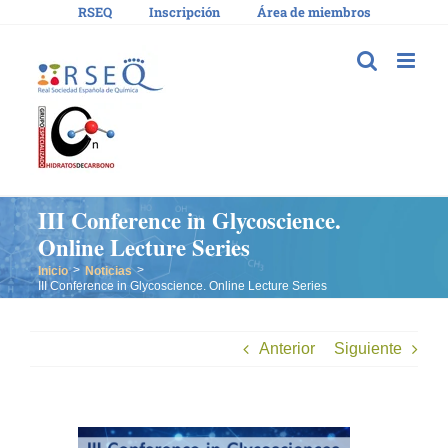
Saltar
RSEQ
Inscripción
Área de miembros
al
contenido
III Conference in Glycoscience.
Online Lecture Series
Inicio
Noticias
III Conference in Glycoscience. Online Lecture Series
Anterior
Siguiente
Ver