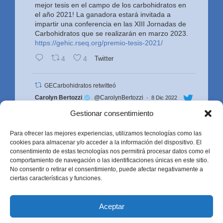
mejor tesis en el campo de los carbohidratos en
el año 2021! La ganadora estará invitada a
impartir una conferencia en las XIII Jornadas de
Carbohidratos que se realizarán en marzo 2023.
https://gehic.rseq.org/premio-tesis-2021/
4
4
Twitter
GECarbohidratos retwitteó
Avatar
Carolyn Bertozzi
@CarolynBertozzi
·
8 Dic 2022
Look who showed up in Stockholm!! Great
Gestionar consentimiento
celebrating with the ⁦@UCB_Chemistry⁩ grad
student team that built the house of
Para ofrecer las mejores experiencias, utilizamos tecnologías como las
#bioorthogonal
chemistry
⁦. Can you name the
cookies para almacenar y/o acceder a la información del dispositivo. El
now-famous scientists in this photo?
consentimiento de estas tecnologías nos permitirá procesar datos como el
comportamiento de navegación o las identificaciones únicas en este sitio.
21
751
Twitter
No consentir o retirar el consentimiento, puede afectar negativamente a
ciertas características y funciones.
Cargar más...
Aceptar