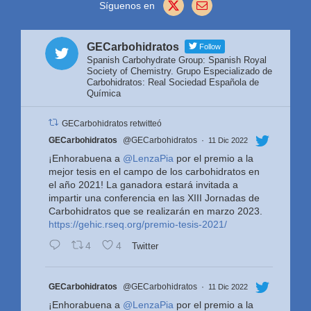
Síguenos en
GECarbohidratos
Follow
Spanish Carbohydrate Group: Spanish Royal
Society of Chemistry. Grupo Especializado de
Carbohidratos: Real Sociedad Española de
Química
GECarbohidratos retwitteó
Avatar
GECarbohidratos
@GECarbohidratos
·
11 Dic 2022
¡Enhorabuena a
@LenzaPia
por el premio a la
mejor tesis en el campo de los carbohidratos en
el año 2021! La ganadora estará invitada a
impartir una conferencia en las XIII Jornadas de
Carbohidratos que se realizarán en marzo 2023.
https://gehic.rseq.org/premio-tesis-2021/
4
4
Twitter
Avatar
GECarbohidratos
@GECarbohidratos
·
11 Dic 2022
¡Enhorabuena a
@LenzaPia
por el premio a la