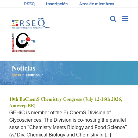
Saltar
RSEQ
Inscripción
Área de miembros
al
contenido
Noticias
Inicio
Noticias
10th EuChemS Chemistry Congress (July 12-16th 2026,
Antwerp BE)
GEHiC is member of the EuChemS Division of
Glycosciences. The Division is co-hosting the parallel
session "Chemistry Meets Biology and Food Science"
(w/ Div. Chemical Biology and Chemistry in [...]