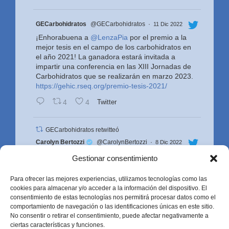
Avatar
GECarbohidratos
@GECarbohidratos
·
11 Dic 2022
¡Enhorabuena a
@LenzaPia
por el premio a la
mejor tesis en el campo de los carbohidratos en
el año 2021! La ganadora estará invitada a
impartir una conferencia en las XIII Jornadas de
Carbohidratos que se realizarán en marzo 2023.
https://gehic.rseq.org/premio-tesis-2021/
4
4
Twitter
GECarbohidratos retwitteó
Avatar
Carolyn Bertozzi
@CarolynBertozzi
·
8 Dic 2022
Look who showed up in Stockholm!! Great
Gestionar consentimiento
celebrating with the ⁦@UCB_Chemistry⁩ grad
student team that built the house of
Para ofrecer las mejores experiencias, utilizamos tecnologías como las
#bioorthogonal
chemistry
⁦. Can you name the
cookies para almacenar y/o acceder a la información del dispositivo. El
now-famous scientists in this photo?
consentimiento de estas tecnologías nos permitirá procesar datos como el
comportamiento de navegación o las identificaciones únicas en este sitio.
21
751
Twitter
No consentir o retirar el consentimiento, puede afectar negativamente a
ciertas características y funciones.