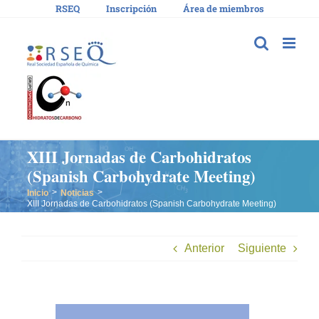
Saltar
RSEQ
Inscripción
Área de miembros
al
contenido
XIII Jornadas de Carbohidratos
(Spanish Carbohydrate Meeting)
Inicio
Noticias
XIII Jornadas de Carbohidratos (Spanish Carbohydrate Meeting)
Anterior
Siguiente
Ver