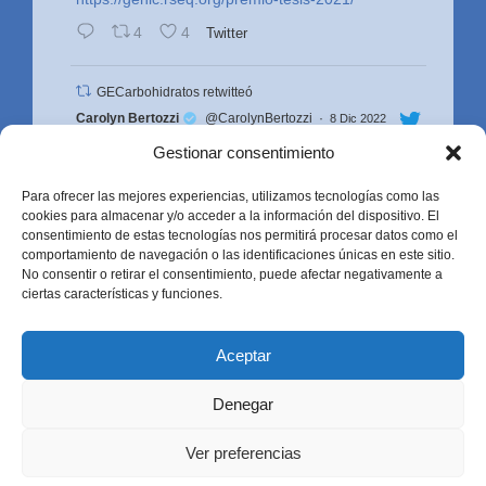
4
4
Twitter
GECarbohidratos retwitteó
Avatar
Carolyn Bertozzi
@CarolynBertozzi
·
8 Dic 2022
Look who showed up in Stockholm!! Great
Gestionar consentimiento
celebrating with the ⁦@UCB_Chemistry⁩ grad
student team that built the house of
Para ofrecer las mejores experiencias, utilizamos tecnologías como las
#bioorthogonal
chemistry
⁦. Can you name the
cookies para almacenar y/o acceder a la información del dispositivo. El
now-famous scientists in this photo?
consentimiento de estas tecnologías nos permitirá procesar datos como el
comportamiento de navegación o las identificaciones únicas en este sitio.
21
751
Twitter
No consentir o retirar el consentimiento, puede afectar negativamente a
ciertas características y funciones.
Cargar más...
Aceptar
Denegar
Ver preferencias
© Real Sociedad Española de Química,
2026.
Aviso legal
|
Política de